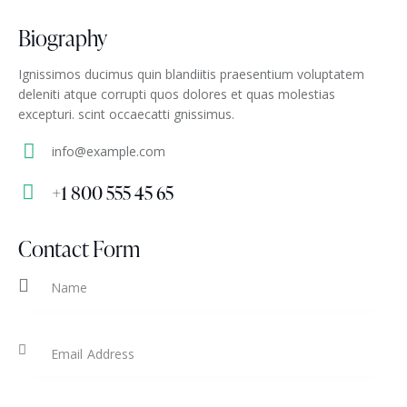
Biography
Ignissimos ducimus quin blandiitis praesentium voluptatem
deleniti atque corrupti quos dolores et quas molestias
excepturi. scint occaecatti gnissimus.
info@example.com
E-
+1 800 555 45 65
m
Ph
ail
on
Contact Form
:
e: